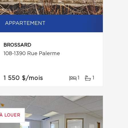
APPARTEMENT
BROSSARD
108-1390 Rue Palerme
1 550 $
/mois
1
1
À LOUER