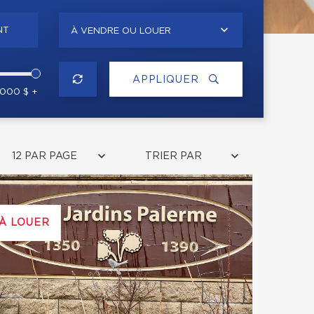
NT
À VENDRE OU LOUER
APPLIQUER
 000 $ +
12 PAR PAGE
TRIER PAR
À LOUER