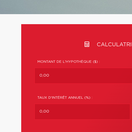
CALCULATRI
MONTANT DE L'HYPOTHÈQUE ($) :
TAUX D'INTÉRÊT ANNUEL (%) :