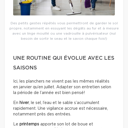
Des petits gestes répétés vous permettront de garder le sol
propre, notamment en essuyant les dégâts au fur et à mesure
avec un linge mouillé ou une vadrouille à pulvérisateur (nul
besoin de sortir le seau et le savon chaque fois!)
UNE ROUTINE QUI ÉVOLUE AVEC LES
SAISONS
Ici, les planchers ne vivent pas les mêmes réalités
en janvier qu’en juillet. Adapter son entretien selon
la période de l’année est bien pensé!
En
hiver
, le sel, l’eau et le sable s’accumulent
rapidement. Une vigilance accrue est nécessaire,
notamment près des entrées.
Le
printemps
apporte son lot de boue et