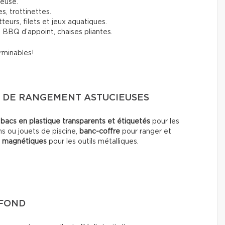
deuse.
s, trottinettes.
tteurs, filets et jeux aquatiques.
 BBQ d’appoint, chaises pliantes.
rminables!
S DE RANGEMENT ASTUCIEUSES
:
bacs en plastique transparents et étiquetés
pour les
ns ou jouets de piscine,
banc-coffre
pour ranger et
s magnétiques
pour les outils métalliques.
AFOND