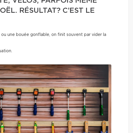
ÉTÉ, VÉLOS, PARFOIS MÊME
OËL. RÉSULTAT? C’EST LE
u une bouée gonflable, on finit souvent par vider la
ation.