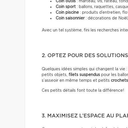
Coin outils
: marteau, vis, râteau, ton
Coin sport
: ballons, raquettes, casque
Coin piscine
: produits d’entretien, flo
Coin saisonnier
: décorations de Noël,
Avec un tel système, fini les recherches inte
2. OPTEZ POUR DES SOLUTION
Quelques idées simples qui changent la vie 
petits objets,
filets suspendus
pour les ballo
s’asseoir en même temps et petits
crochet
Ces petits détails font toute la différence!
3. MAXIMISEZ L’ESPACE AU PL