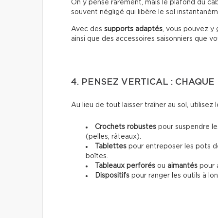
On y pense rarement, mais le plafond du caban
souvent négligé qui libère le sol instantaném
Avec des
supports adaptés
, vous pouvez y g
ainsi que des accessoires saisonniers que vous
4. PENSEZ VERTICAL : CHAQU
Au lieu de tout laisser traîner au sol, utilisez 
Crochets robustes
pour suspendre les
(pelles, râteaux).
Tablettes
pour entreposer les pots de
boîtes.
Tableaux perforés
ou
aimantés
pour a
Dispositifs
pour ranger les outils à l