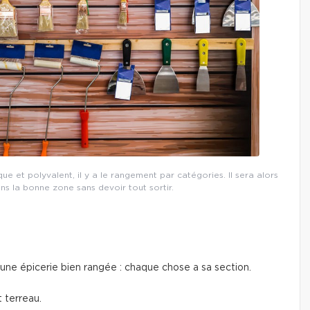
 et polyvalent, il y a le rangement par catégories. Il sera alors
ans la bonne zone sans devoir tout sortir.
ne épicerie bien rangée : chaque chose a sa section.
t terreau.