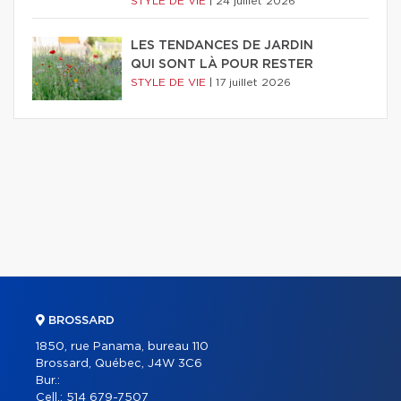
STYLE DE VIE
|
24 juillet 2026
LES TENDANCES DE JARDIN
QUI SONT LÀ POUR RESTER
STYLE DE VIE
|
17 juillet 2026
BROSSARD
1850, rue Panama, bureau 110
Brossard, Québec, J4W 3C6
Bur.:
Cell.:
514 679-7507